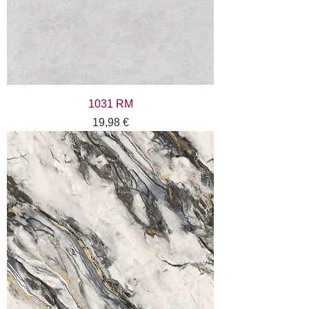
1031 RM
Цена
19,98 €