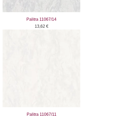
Palitra 11067/14
Цена
13,62 €
Palitra 11067/11