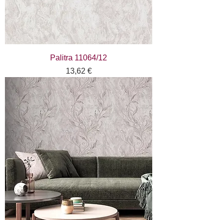
Palitra 11064/12
Цена
13,62 €