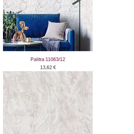
Palitra 11063/12
Цена
13,62 €