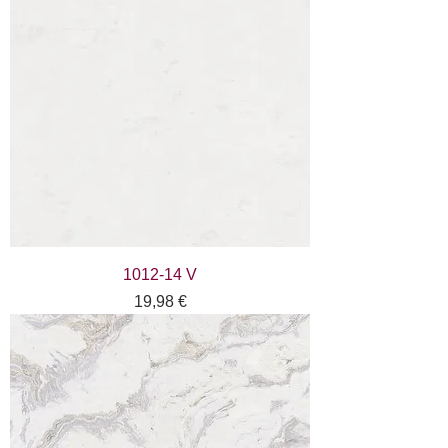
1012-14 V
Цена
19,98 €