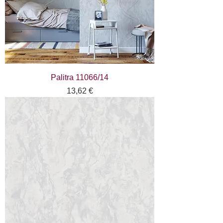
Palitra 11066/14
Цена
13,62 €