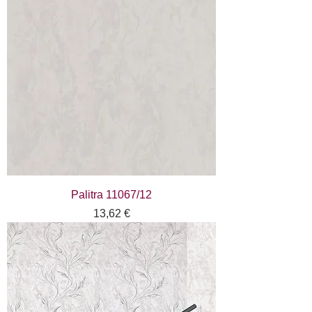
Palitra 11067/12
Цена
13,62 €