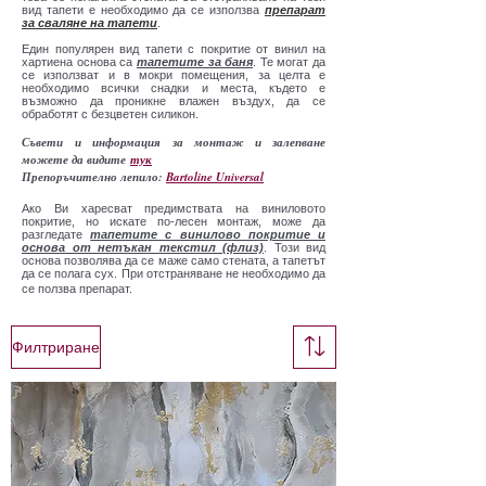
вид тапети е необходимо да се използва
препарат
за сваляне на тапети
.
Един популярен вид тапети с покритие от винил на
хартиена основа са
тапетите за баня
. Те могат да
се използват и в мокри помещения, за целта е
необходимо всички снадки и места, където е
възможно да проникне влажен въздух, да се
обработят с безцветен силикон.
Съвети и информация за монтаж и залепване
можете да видите
тук
Препоръчително лепило:
Bartoline Universal
Ако Ви харесват предимствата на виниловото
покритие, но искате по-лесен монтаж, може да
разгледате
тапетите с винилово покритие и
основа от нетъкан текстил (флиз)
. Този вид
основа позволява да се маже само стената, а тапетът
да се полага сух. При отстраняване не необходимо да
се ползва препарат.
Филтриране