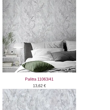
Palitra 11063/41
Цена
13,62 €