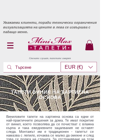
Уважаеми клиенти, поради технически ограничения
визуализацията на цените в лева се извършва с
падащо меню.
Стените слушат, тапетите говорят
EUR (€)
ТАПЕТИ ВИНИЛ НА ХАРТИЕНА
ОСНОВА
Виниловите тапети на хартиена основа са едни от
най-практичните решения за дома. Те имат покритие
от винил, което позволява да се почистват с влажна
кърпа и така ежедневните зацапвания не оставят
следа. Монтажът им е традиционен - тапетът се
намазва с лепило, изчаква се малко да омекне и след
това се полага на стената. За отстраняване на този