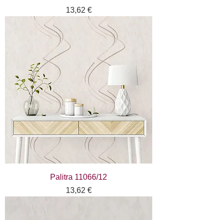
Цена
13,62 €
Palitra 11066/12
Цена
13,62 €