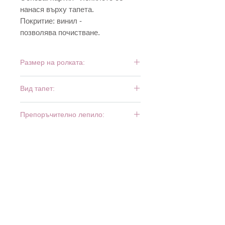
нанася върху тапета.
Покритие: винил -
позволява почистване.
Размер на ролката:
10,05 м х 0,53 м
Вид тапет:
винил и хартия
Препоръчително лепило:
Bartoline Universal