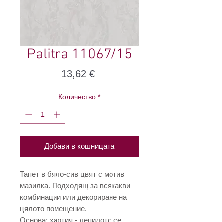
Palitra 11067/15
Цена
13,62 €
Количество
*
Добави в кошницата
Тапет в бяло-сив цвят с мотив
мазилка. Подходящ за всякакви
комбинации или декориране на
цялото помещение.
Основа: хартия - лепилото се