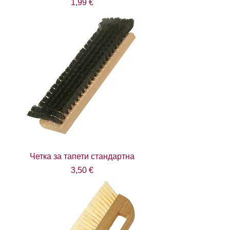
Цена
1,99 €
Четка за тапети стандартна
Цена
3,50 €