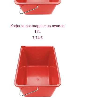
Кофа за разтваряне на лепило
12L
Цена
7,74 €