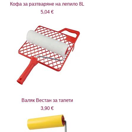
Кофа за разтваряне на лепило 8L
Цена
5,04 €
Валяк Вестан за тапети
Цена
3,90 €