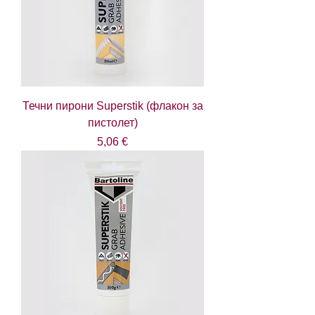
Течни пирони Superstik (флакон за
пистолет)
Цена
5,06 €