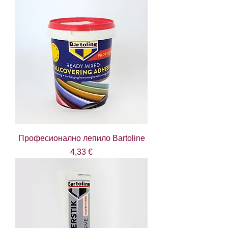
Професионално лепило Bartoline
Цена
4,33 €