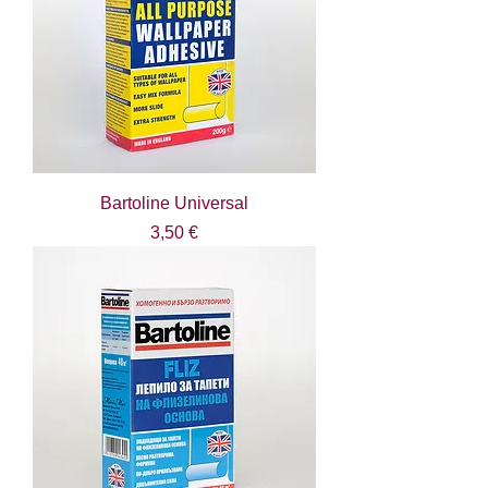
Bartoline Universal
Цена
3,50 €