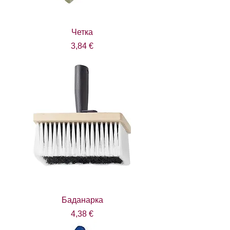
Четка
Цена
3,84 €
Баданарка
Цена
4,38 €