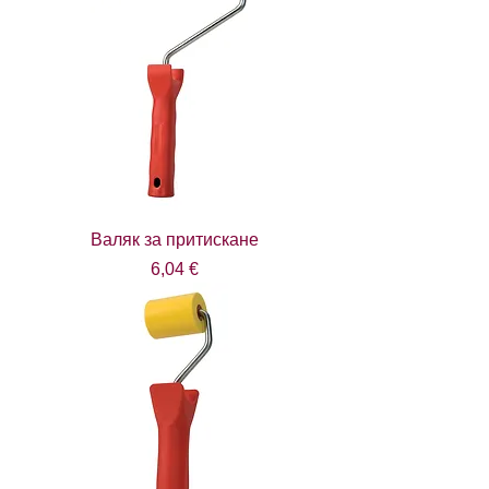
Валяк за притискане
Цена
6,04 €