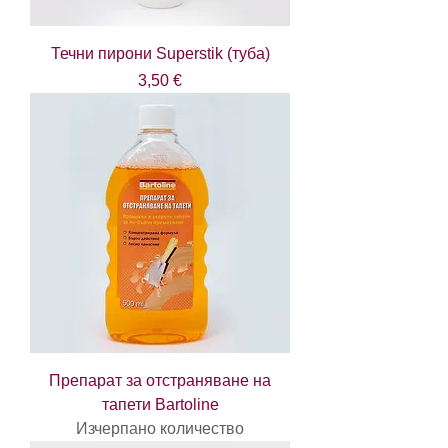
Течни пирони Superstik (туба)
Цена
3,50 €
Препарат за отстраняване на
тапети Bartoline
Изчерпано количество