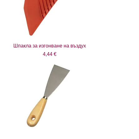
Шпакла за изгонване на въздух
Цена
4,44 €