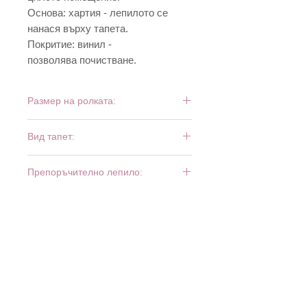
Основа: хартия - лепилото се
нанася върху тапета.
Покритие: винил -
позволява почистване.
Размер на ролката:
10,05 м х 0,53 м
Вид тапет:
винил и хартия
Препоръчително лепило:
Bartoline Universal