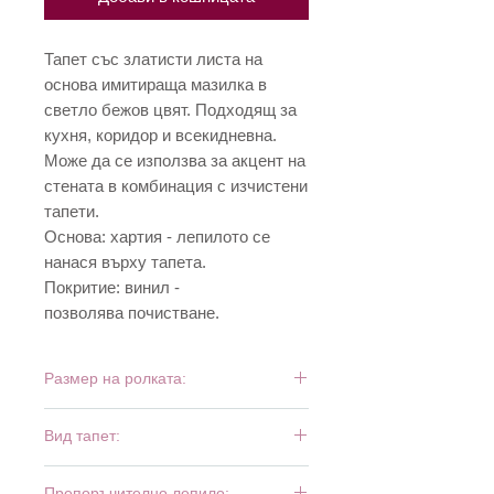
Тапет със златисти листа на
основа имитираща мазилка в
светло бежов цвят. Подходящ за
кухня, коридор и всекидневна.
Може да се използва за акцент на
стената в комбинация с изчистени
тапети.
Основа: хартия - лепилото се
нанася върху тапета.
Покритие: винил -
позволява почистване.
Размер на ролката:
10,05 м х 0,53 м
Вид тапет:
винил и хартия
Препоръчително лепило: