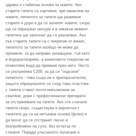
здрава и стабилна основа за новите. Ако 
старите тапети са хартиени, при нанасяне на 
новите, лепилото за тапети ще размекне 
старите и дори и да се залепят новите, скоро 
ще се образуват мехури и в някакъв момент 
тапетите ще започнат да се разлепват. Ако 
пък старите тапети са с покритие от винил, 
лепилото за тапети изобщо не може да 
проникне, за да направи захващане, тъй като 
е водоразтворимо, а виниловото покритие не 
позволява вода да премине през него. Често 
се употребява C200, за да се "подсили" 
лепилото - това също не е препоръчително, 
защото образувалите се след това пластове 
с тапети стават почти невъзможни за 
сваляне, дори с професионални препарати 
за отстраняване на тапети. Ако сте слагали 
тапети скоро, съществува и вероятност 
тапетите да са на нетъкана основа (флиз) и 
да могат да се отстранят лесно и 
безпроблемно на сухо, без остатък по 
стените. Поради улесненото полагане и 