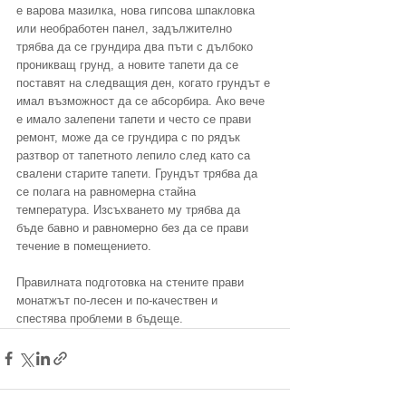
е варова мазилка, нова гипсова шпакловка 
или необработен панел, задължително 
трябва да се грундира два пъти с дълбоко 
проникващ грунд, а новите тапети да се 
поставят на следващия ден, когато грундът е 
имал възможност да се абсорбира. Ако вече 
е имало залепени тапети и често се прави 
ремонт, може да се грундира с по рядък 
разтвор от тапетното лепило след като са 
свалени старите тапети. Грундът трябва да 
се полага на равномерна стайна 
температура. Изсъхването му трябва да 
бъде бавно и равномерно без да се прави 
течение в помещението.
Правилната подготовка на стените прави 
монатжът по-лесен и по-качествен и 
спестява проблеми в бъдеще.