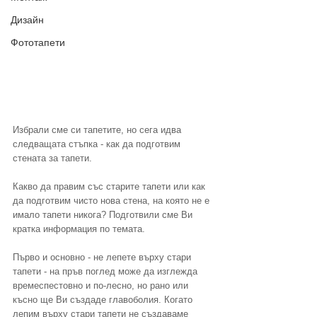
Дизайн
Фототапети
Избрали сме си тапетите, но сега идва 
следващата стъпка - как да подготвим 
стената за тапети. 
Какво да правим със старите тапети или как 
да подготвим чисто нова стена, на която не е 
имало тапети никога? Подготвили сме Ви 
кратка информация по темата.
Първо и основно - не лепете върху стари 
тапети - на пръв поглед може да изглежда 
времеспестовно и по-лесно, но рано или 
късно ще Ви създаде главоболия. Когато 
лепим върху стари тапети не създаваме 