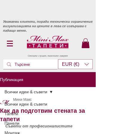
Уважаеми клиенти, поради технически ограничения
визуализацията на цените в лева се извършва с
падащо меню.
Стените слушат, тапетите говорят
EUR (€)
Публикация
Всички идеи & съвети
Мини Макс
Всички идеи & съвети
Как да подготвим стената за
Тапети
тапети
Панели
Съвети от професионалистите
Монтаж