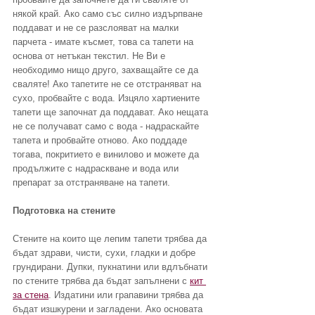
някой край. Ако само със силно издърпване 
поддават и не се разслояват на малки 
парчета - имате късмет, това са тапети на 
основа от нетъкан текстил. Не Ви е 
необходимо нищо друго, захващайте се да 
сваляте! Ако тапетите не се отстраняват на 
сухо, пробвайте с вода. Изцяло хартиените 
тапети ще започнат да поддават. Ако нещата 
не се получават само с вода - надраскайте 
тапета и пробвайте отново. Ако поддаде 
тогава, покритието е винилово и можете да 
продължите с надраскване и вода или 
препарат за отстраняване на тапети.
Подготовка на стените
Стените на които ще лепим тапети трябва да 
бъдат здрави, чисти, сухи, гладки и добре 
грундирани. Дупки, пукнатини или вдлъбнати 
по стените трябва да бъдат запълнени с 
кит 
за стена
. Издатини или грапавини трябва да 
бъдат изшкурени и загладени. Ако основата 