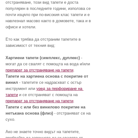
отстраняване, този вид тапети е доста 
популярен в последните години, използва се 
почти изцяло при по-високия клас тапети и е 
навлезнал масово както в домовете, така и в 
офиси и хотели.
Ето как трябва да отстраним тапетите в 
зависимост от техния вид:
Хартиени тапети (симплекс, дуплекс)
 - 
могат да се свалят с помощта на вода и/или 
препарат за отстраняване на тапети
.
Тапети на хартиена основа с покритие от 
винил 
- тапетите се надраскват с остър 
инструмент или 
уред за перфориране на 
тапети
 и се отстраняват с помощта на 
препарат за отстраняване на тапети
.
Тапети с или без винилово покритие на 
нетъкана основа (флиз)
 - отстраняват се на 
сухо.    
Ако не знаете точно видът на тапетите, 
пробвайте да започнете да ги сваляте от 