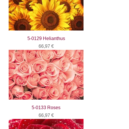
5-0129 Helianthus
Цена
66,97 €
5-0133 Roses
Цена
66,97 €