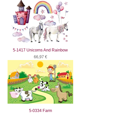
5-1417 Unicorns And Rainbow
Цена
66,97 €
5-0334 Farm