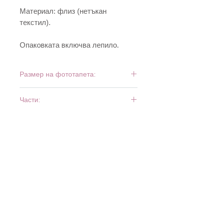
Материал: флиз (нетъкан
текстил).
Опаковката включва лепило.
Размер на фототапета:
375 см х 250 см
Части:
5