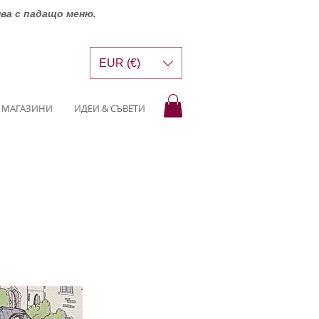
шва с падащо меню.
EUR (€)
МАГАЗИНИ
ИДЕИ & СЪВЕТИ