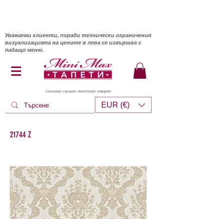
Уважаеми клиенти, поради технически ограничения
визуализацията на цените в лева се извършва с
падащо меню.
Стените слушат, тапетите говорят
EUR (€)
21744 Z