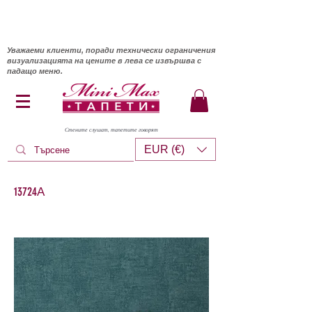
Уважаеми клиенти, поради технически ограничения
визуализацията на цените в лева се извършва с
падащо меню.
Стените слушат, тапетите говорят
EUR (€)
13724А