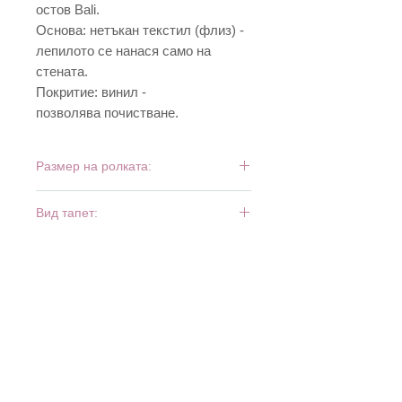
остов Bali.
Основа: нетъкан текстил (флиз) -
лепилото се нанася само на
стената.
Покритие: винил -
позволява почистване.
Размер на ролката:
10 м х 0,53 м
Вид тапет:
винил и флиз