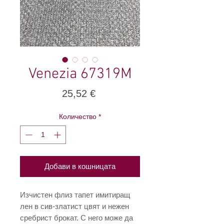
Venezia 67319M
Цена
25,52 €
Количество
*
Добави в кошницата
Изчистен флиз тапет имитиращ
лен в сив-златист цвят и нежен
сребрист брокат. С него може да