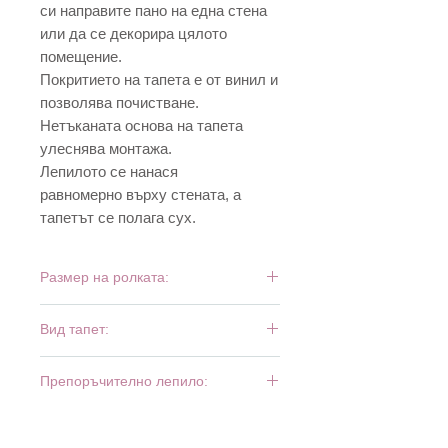
си направите пано на една стена
или да се декорира цялото
помещение.
Покритието на тапета е от винил и
позволява почистване.
Нетъканата основа на тапета
улеснява монтажа.
Лепилото се нанася
равномерно върху стената, а
тапетът се полага сух.
Размер на ролката:
10,05 м х 0,53 м
Вид тапет:
винил и флиз
Препоръчително лепило:
Bartoline Fliz