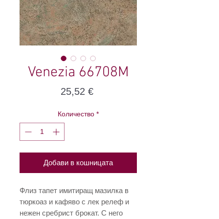
Venezia 66708M
Цена
25,52 €
Количество
*
Добави в кошницата
Флиз тапет имитиращ мазилка в
тюркоаз и кафяво с лек релеф и
нежен сребрист брокат. С него