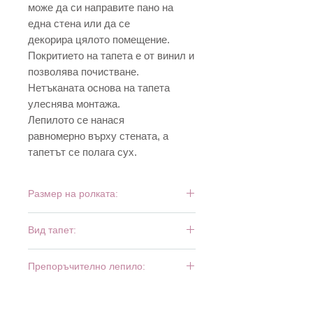
може да си направите пано на
една стена или да се
декорира цялото помещение.
Покритието на тапета е от винил и
позволява почистване.
Нетъканата основа на тапета
улеснява монтажа.
Лепилото се нанася
равномерно върху стената, а
тапетът се полага сух.
Размер на ролката:
10,05 м х 0,53 м
Вид тапет:
винил и флиз
Препоръчително лепило:
Bartoline Fliz