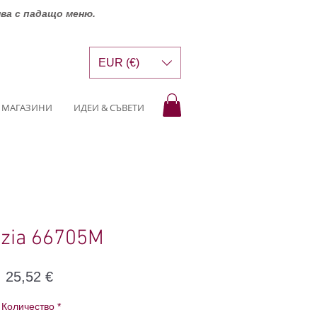
шва с падащо меню.
EUR (€)
МАГАЗИНИ
ИДЕИ & СЪВЕТИ
zia 66705M
Цена
25,52 €
Количество
*