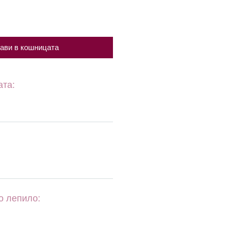
ави в кошницата
ата:
о лепило: