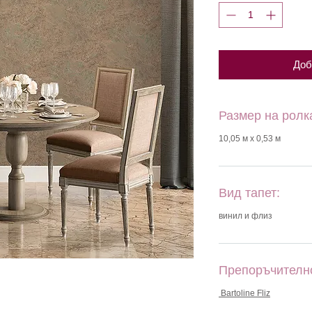
Доб
Размер на ролк
10,05 м х 0,53 м
Вид тапет:
винил и флиз
Препоръчителн
Bartoline Fliz