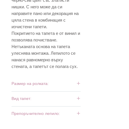
черно-сив цвят със златисти
нишки. С него може да си
направите пано или декорация на
цяла стена в комбинация с
изчистени тапети.
Покритието на тапета е от винил и
позволява почистване.
Нетъканата основа на тапета
улеснява монтажа. Лепилото се
нанася равномерно върху
стената, а тапетът се полага сух.
Размер на ролката:
10,05 м х 0,53 м
Вид тапет:
винил и флиз
Препоръчително лепило:
Bartoline Fliz