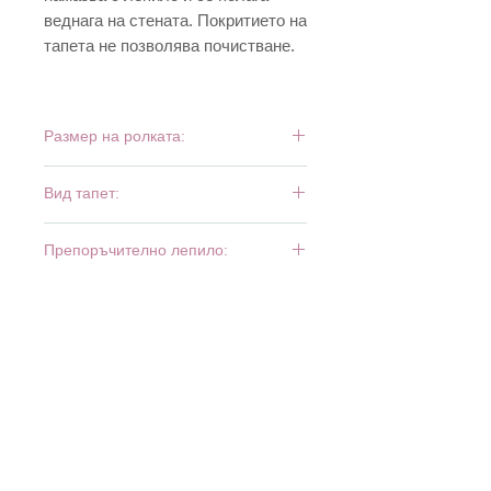
веднага на стената. Покритието на
тапета не позволява почистване.
Размер на ролката:
10 м х 0,53 м
Вид тапет:
симплекс
Препоръчително лепило:
Bartoline Universal