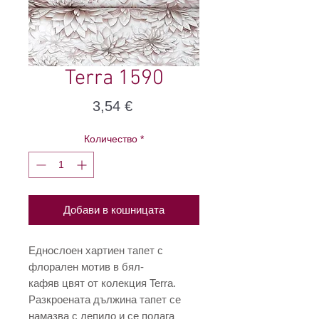
Terra 1590
Цена
3,54 €
Количество
*
Добави в кошницата
Еднослоен хартиен тапет с
флорален мотив в бял-
кафяв цвят от колекция Terra.
Разкроената дължина тапет се
намазва с лепило и се полага