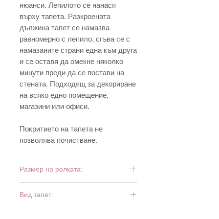
нюанси. Лепилото се нанася
върху тапета. Разкроената
дължина тапет се намазва
равномерно с лепило, сгъва се с
намазаните страни една към друга
и се оставя да омекне няколко
минути преди да се постави на
стената. Подходящ за декориране
на всяко едно помещение,
магазини или офиси.
Покритието на тапета не
позволява почистване.
Размер на ролката:
10 м х 0,53 м
Вид тапет:
дуплекс