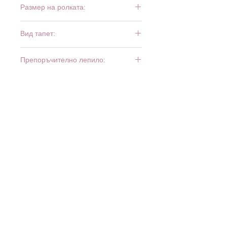
Размер на ролката:
10 м х 0,53 м
Вид тапет:
тежък винил
Препоръчително лепило:
Bartoline Fliz
МАГАЗИНИ: б
ул. Ботевградско шосе 515 - 525
(XOPark), София, тел.
02 931 39 25
· бул. Луи Пастьор
30, Люлин 7, София, тел.
02 927 73 22
·
www.minimax.bg