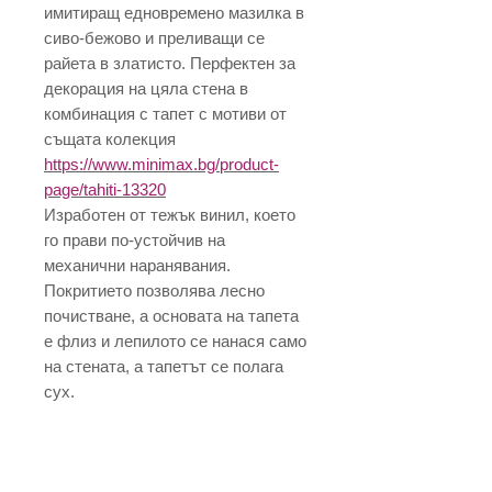
имитиращ едновремено мазилка в
сиво-бежово и преливащи се
райета в златисто. Перфектен за
декорация на цяла стена в
комбинация с тапет с мотиви от
същата колекция
https://www.minimax.bg/product-
page/tahiti-13320
Изработен от тежък винил, което
го прави по-устойчив на
механични наранявания.
Покритието позволява лесно
почистване, а основата на тапета
е флиз и лепилото се нанася само
на стената, а тапетът се полага
сух.