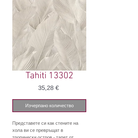
Tahiti 13302
Цена
35,28 €
Изчерпано количество
Представете си как стените на
хола ви се превръщат в
тропически остров - тапет от