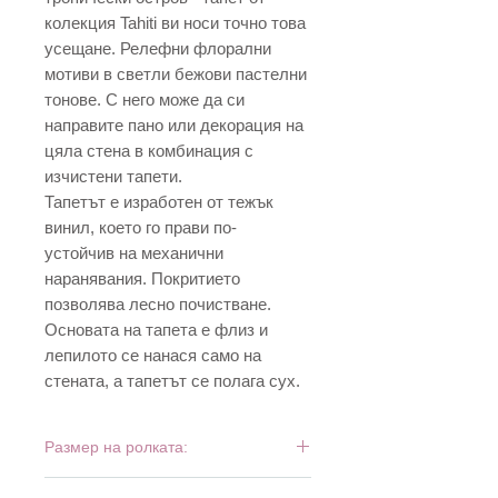
колекция Tahiti ви носи точно това
усещане. Релефни флорални
мотиви в светли бежови пастелни
тонове. С него може да си
направите пано или декорация на
цяла стена в комбинация с
изчистени тапети.
Тапетът е изработен от тежък
винил, което го прави по-
устойчив на механични
наранявания. Покритието
позволява лесно почистване.
Основата на тапета е флиз и
лепилото се нанася само на
стената, а тапетът се полага сух.
Размер на ролката:
10 м х 0,53 м