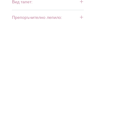
Вид тапет:
тежък винил
Препоръчително лепило:
Bartoline Fliz
МАГАЗИНИ: б
ул. Ботевградско шосе 515 - 525
(XOPark), София, тел.
02 931 39 25
· бул. Луи Пастьор
30, Люлин 7, София, тел.
02 927 73 22
·
www.minimax.bg