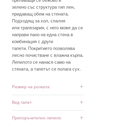
преливащи се бежово и
зелено със структура тип лен,
придаващ обем на стената.
Подходящ за хол, спалня
или трапезария, с него може да се
направи пано на една стена в
комбинация с други
тапети. Покритието позволява
лесно почистване с влажна кърпа.
Лепилото се нанася само на
стената, а тапетът се полага сух.
Размер на ролката:
10,05 м х 0,53 м
Вид тапет:
винил и флиз
Препоръчително лепило:
Bartoline Fliz