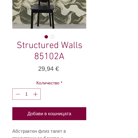
Structured Walls
85102A
Цена
29,94 €
Количество
*
Добави в кошницата
Абстрактен флиз тапет в