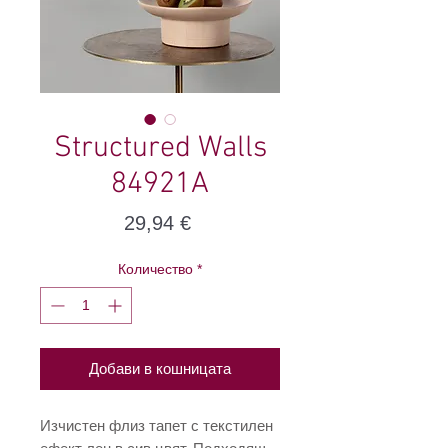
Structured Walls
84921A
Цена
29,94 €
Количество
*
Добави в кошницата
Изчистен флиз тапет с текстилен