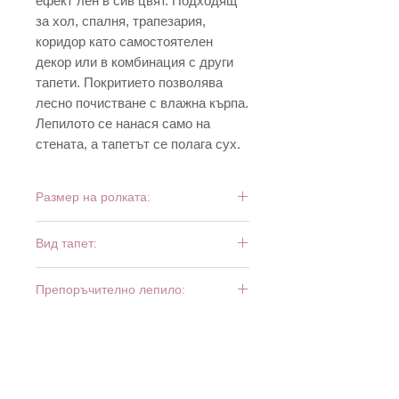
ефект лен в сив цвят. Подходящ
за хол, спалня, трапезария,
коридор като самостоятелен
декор или в комбинация с други
тапети. Покритието позволява
лесно почистване с влажна кърпа.
Лепилото се нанася само на
стената, а тапетът се полага сух.
Размер на ролката:
10,05 м х 0,53 м
Вид тапет:
винил и флиз
Препоръчително лепило:
Bartoline Fliz