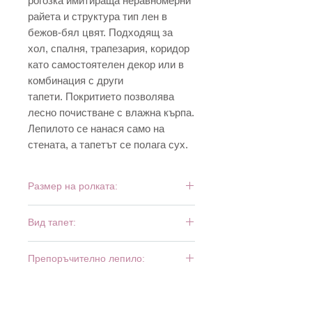
рогозка имитираща неравномерни
райета и структура тип лен в
бежов-бял цвят. Подходящ за
хол, спалня, трапезария, коридор
като самостоятелен декор или в
комбинация с други
тапети. Покритието позволява
лесно почистване с влажна кърпа.
Лепилото се нанася само на
стената, а тапетът се полага сух.
Размер на ролката:
10,05 м х 0,53 м
Вид тапет:
винил и флиз
Препоръчително лепило:
Bartoline Fliz