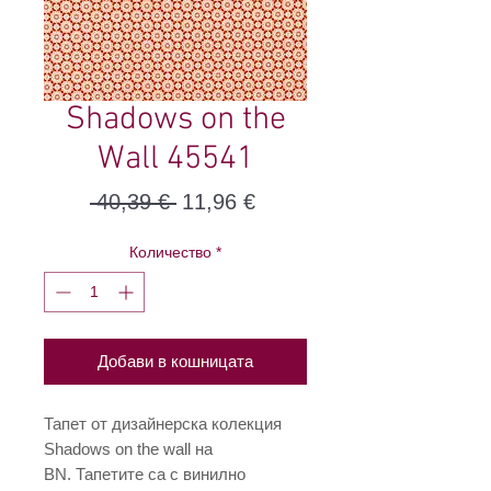
Shadows on the
Wall 45541
Редовна
Продажна
 40,39 € 
11,96 €
цена
цена
Количество
*
Добави в кошницата
Тапет от дизайнерска колекция
Shadows on the wall на
BN. Тапетите са с винилно