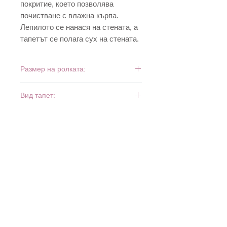
покритие, което позволява
почистване с влажна кърпа.
Лепилото се нанася на стената, а
тапетът се полага сух на стената.
Размер на ролката:
10 м х 0,53 м
Вид тапет:
винил и флиз