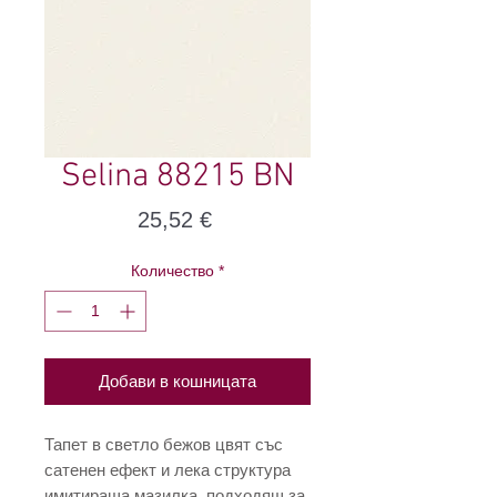
Selina 88215 BN
Цена
25,52 €
Количество
*
Добави в кошницата
Тапет в светло бежов цвят със
сатенен ефект и лека структура
имитираща мазилка, подходящ за