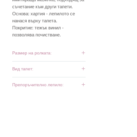
съчетание към други тапети.
Основа: хартия - лепилото се
нанася върху тапета.
Покритие: тежък винил -
позволява почистване.
Размер на ролката:
10 м х 0,53 м
Вид тапет:
тежък винил
Препоръчително лепило:
Bartoline Universal