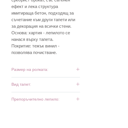
ефект и лека структура
имитираща бетон, подходящ за
съчетание към други тапети или
за декорация на всички стени.
Основа: хартия - лепилото се
нанася върху тапета.
Покритие: тежък винил -
позволява почистване.
Размер на ролката:
10 м х 0,53 м
Вид тапет:
тежък винил
Препоръчително лепило:
Bartoline Universal