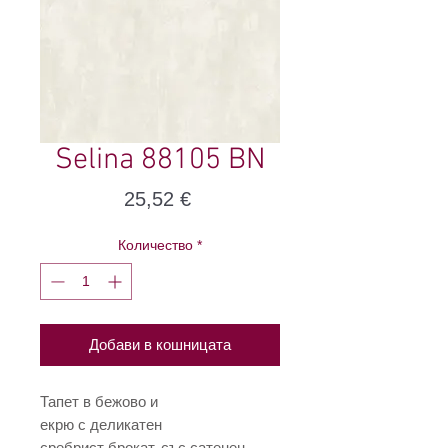
Selina 88105 BN
Цена
25,52 €
Количество
*
Добави в кошницата
Тапет в бежово и
екрю с деликатен
сребрист брокат, със сатенен