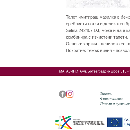
Тапет имитиращ мазилка в бежо
сребристи нотки и деликатен б
Selina 242407 DJ, може и да е к
комбинира с изчистени тапети.
Основа: хартия - лепилото се н
Покритие: тежък винил - позвол
МАГАЗИНИ: б
ул. Ботевградско шосе 515 - 
Тапети
Фототапети
Панели и кухненск