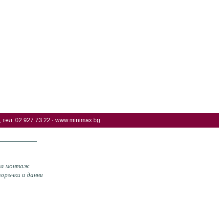
 тел. 02 927 73 22 ·
www.minimax.bg
 за монтаж
оръчки и данни