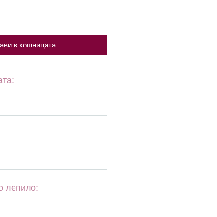
ави в кошницата
ата:
о лепило: