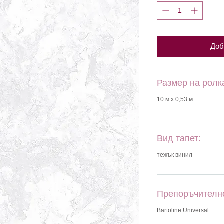
Доб
Размер на ролк
10 м х 0,53 м
Вид тапет:
тежък винил
Препоръчителн
Bartoline Universal