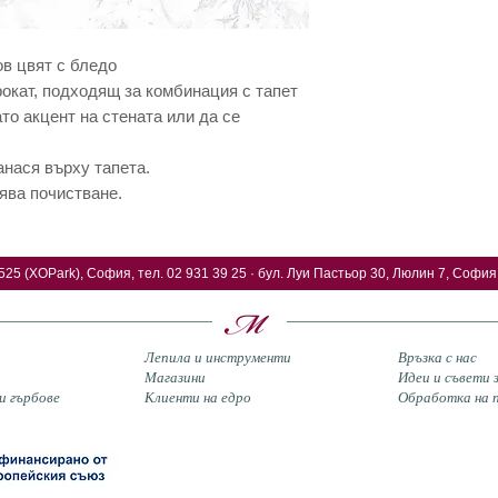
в цвят с бледо
рокат, подходящ за комбинация с тапет
ато акцент на стената или да се
анася върху тапета.
ява почистване.
525 (XOPark), София, тел. 02 931 39 25 · бул. Луи Пастьор 30, Люлин 7, София,
Лепила и инструменти
Връзка с нас
Магазини
Идеи и съвети
и гърбове
Клиенти на едро
Обработка на п