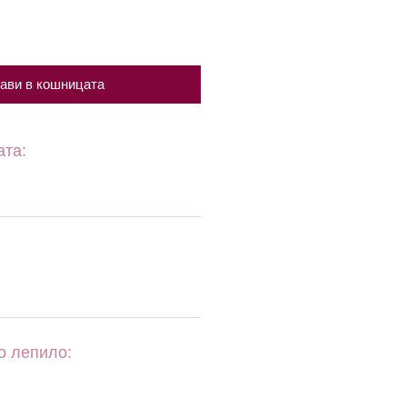
ави в кошницата
ата:
о лепило: