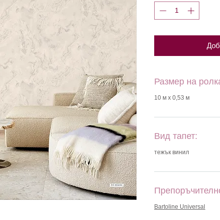
Доб
Размер на ролк
10 м х 0,53 м
Вид тапет:
тежък винил
Препоръчителн
Bartoline Universal