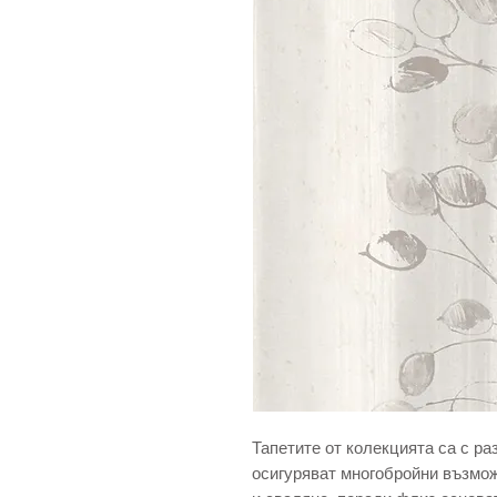
Тапетите от колекцията са с ра
осигуряват многобройни възмож