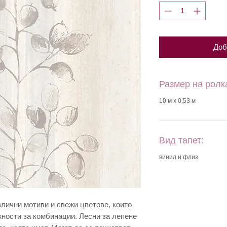
Доб
Размер на ролк
10 м х 0,53 м
Вид тапет:
винил и флиз
злични мотиви и свежи цветове, които
ности за комбинации. Лесни за лепене