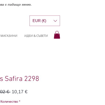
шва с падащо меню.
EUR (€)
МАГАЗИНИ
ИДЕИ & СЪВЕТИ
s Safira 2298
Редовна
Продажна
,02 € 
10,17 €
цена
цена
Количество
*