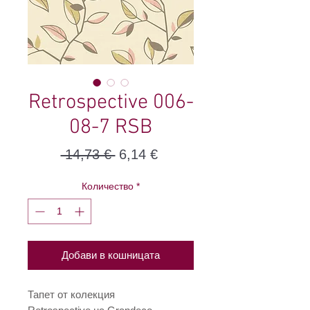
Retrospective 006-
08-7 RSB
Редовна
Продажна
 14,73 € 
6,14 €
цена
цена
Количество
*
Добави в кошницата
Тапет от колекция