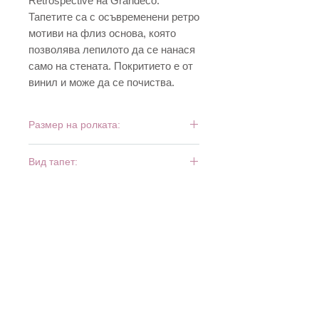
Retrospective на Grandeco.
Тапетите са с осъвременени ретро
мотиви на флиз основа, която
позволява лепилото да се нанася
само на стената. Покритието е от
винил и може да се почиства.
Размер на ролката:
10 м х 0,53 м
Вид тапет:
винил и флиз