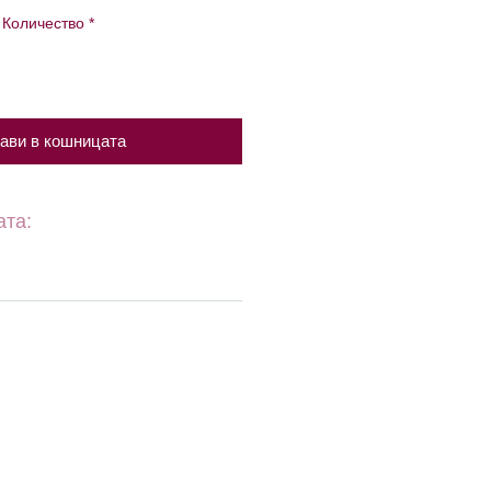
цена
цена
Количество
*
ави в кошницата
ата: