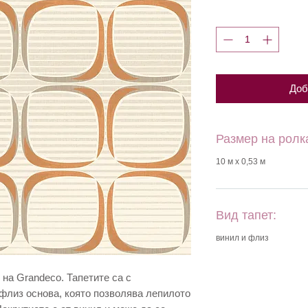
Доб
Размер на ролк
10 м х 0,53 м
Вид тапет:
винил и флиз
 на Grandeco. Тапетите са с
флиз основа, която позволява лепилото