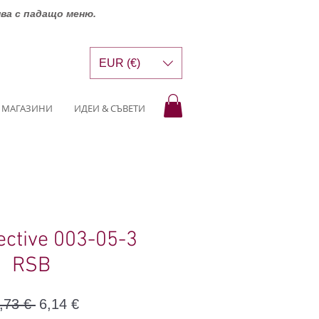
шва с падащо меню.
EUR (€)
МАГАЗИНИ
ИДЕИ & СЪВЕТИ
ective 003-05-3
RSB
Редовна
Продажна
,73 € 
6,14 €