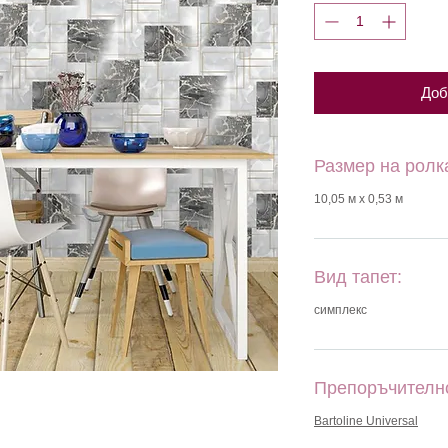
Доб
Размер на ролк
10,05 м х 0,53 м
Вид тапет:
симплекс
Препоръчителн
Bartoline Universal