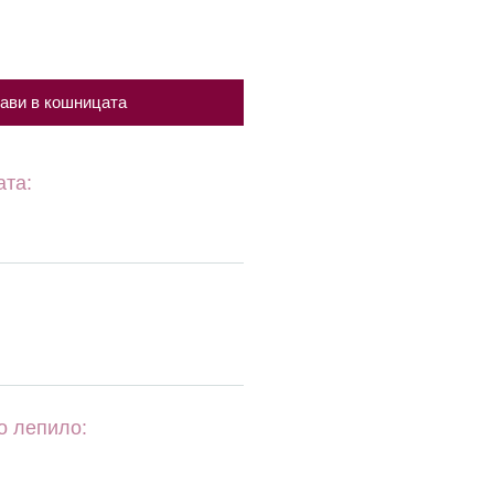
ави в кошницата
ата:
о лепило: