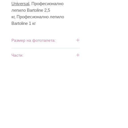
Universal
, Професионално
лепило Bartoline 2,5
кг, Професионално лепило
Bartoline 1 кг
Размер на фототапета:
272 см х 196 см
Части:
8