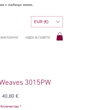
шва с падащо меню.
EUR (€)
МАГАЗИНИ
ИДЕИ & СЪВЕТИ
 Weaves 3015PW
Цена
40,80 €
Количество
*