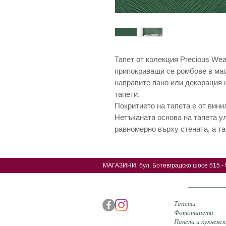
Тапет от колекция Precious We
припокриващи се ромбове в мас
направите пано или декорация 
тапети.
Покритието на тапета е от вини
Нетъканата основа на тапета у
равномерно върху стената, а та
МАГАЗИНИ: б
ул. Ботевградско шосе 515 - 
Тапети
Фототапети
Панели и кухненск