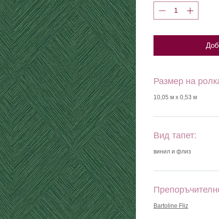
Доб
Размер на ролк
10,05 м х 0,53 м
Вид тапет:
винил и флиз
Препоръчителн
Bartoline Fliz