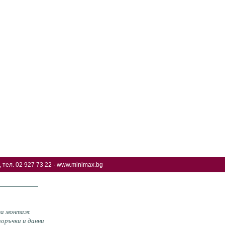
 тел. 02 927 73 22 ·
www.minimax.bg
 за монтаж
оръчки и данни