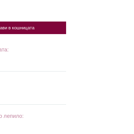
ави в кошницата
ата:
о лепило: