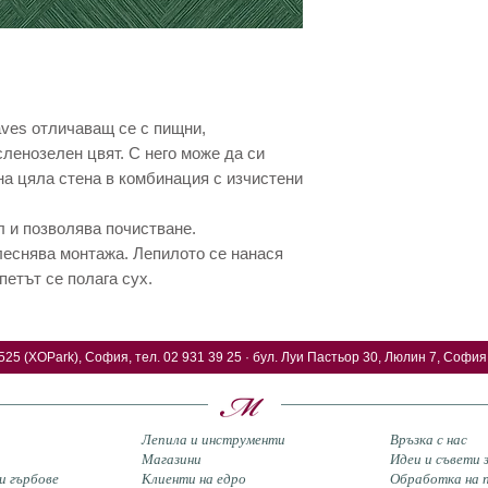
aves отличаващ се с пищни,
ленозелен цвят. С него може да си
на цяла стена в комбинация с изчистени
л и позволява почистване.
леснява монтажа. Лепилото се нанася
петът се полага сух.
525 (XOPark), София, тел. 02 931 39 25 · бул. Луи Пастьор 30, Люлин 7, София,
Лепила и инструменти
Връзка с нас
Магазини
Идеи и съвети
и гърбове
Клиенти на едро
Обработка на п