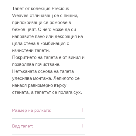
Тапет от колекция Precious
Weaves отличаващ се с пищни,
припокриващи се ромбове в
бежов цвят. С него може да си
направите пано или декорация на
цяла стена в комбинация с
изчистени тапети.
Покритието на тапета е от винил и
позволява почистване.
Нетъканата основа на тапета
улеснява монтажа. Лепилото се
нанася равномерно върху
стената, а тапетът се полага сух.
Размер на ролката:
10,05 м х 0,53 м
Вид тапет: