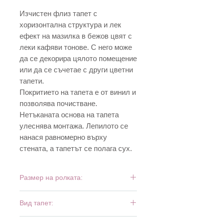
Изчистен флиз тапет с
хоризонтална структура и лек
ефект на мазилка в бежов цвят с
леки кафяви тонове. С него може
да се декорира цялото помещение
или да се съчетае с други цветни
тапети.
Покритието на тапета е от винил и
позволява почистване.
Нетъканата основа на тапета
улеснява монтажа. Лепилото се
нанася равномерно върху
стената, а тапетът се полага сух.
Размер на ролката:
10,05 м х 0,53 м
Вид тапет: