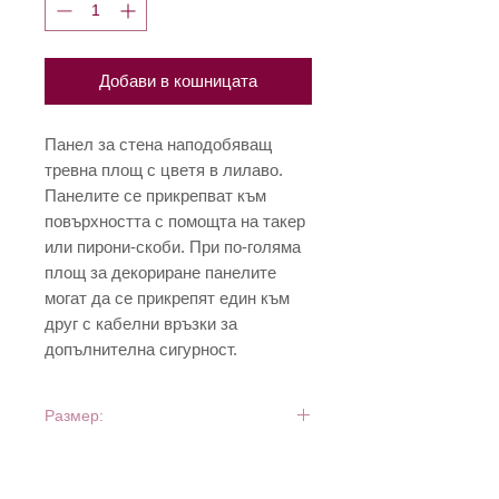
Добави в кошницата
Панел за стена наподобяващ
тревна площ с цветя в лилаво.
Панелите се прикрепват към
повърхността с помощта на такер
или пирони-скоби. При по-голяма
площ за декориране панелите
могат да се прикрепят един към
друг с кабелни връзки за
допълнителна сигурност.
Размер:
50 см х 50 см