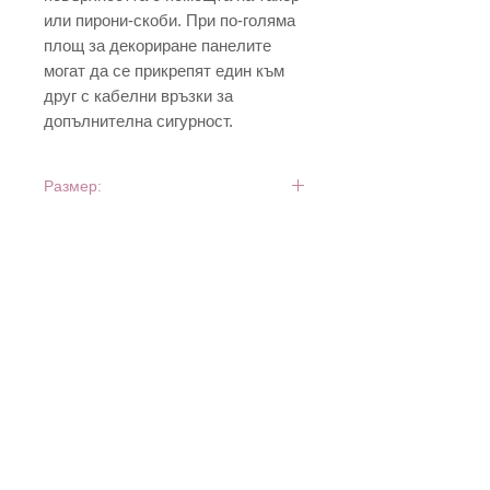
или пирони-скоби. При по-голяма
площ за декориране панелите
могат да се прикрепят един към
друг с кабелни връзки за
допълнителна сигурност.
Размер:
50 см х 50 см