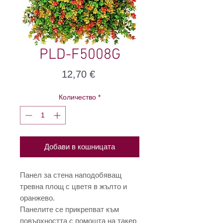
PLD-F5008G
Цена
12,70 €
Количество
*
Добави в кошницата
Панел за стена наподобяващ
тревна площ с цветя в жълто и
оранжево.
Панелите се прикрепват към
повърхността с помощта на такер