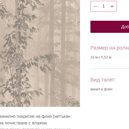
Доб
Размер на ролк
10 м х 0,53 м
Вид тапет:
винил и флиз
 винилно покритие на флиз (нетъкан
ва почистване с влажна