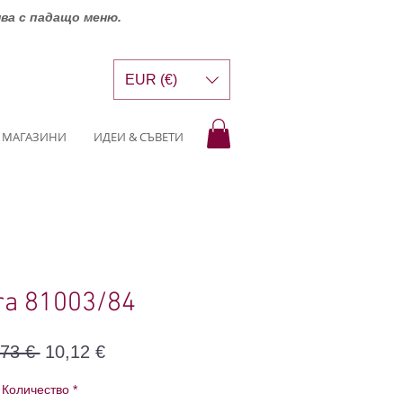
шва с падащо меню.
EUR (€)
МАГАЗИНИ
ИДЕИ & СЪВЕТИ
tra 81003/84
Редовна
Продажна
,73 € 
10,12 €
цена
цена
Количество
*