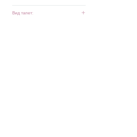
10 м х 0,53 м
Вид тапет:
винил и хартия