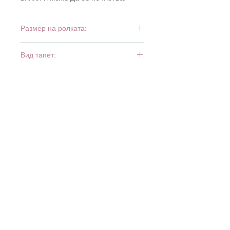
Размер на ролката:
10 м х 0,53 м
Вид тапет:
винил и флиз