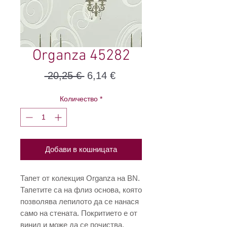
Organza 45282
Редовна
Продажна
 20,25 € 
6,14 €
цена
цена
Количество
*
Добави в кошницата
Тапет от колекция Organza на BN.
Тапетите са на флиз основа, която
позволява лепилото да се нанася
само на стената. Покритието е от
винил и може да се почиства.