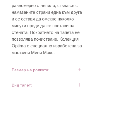
равномерно с лепило, сгъва се с
намазаните страни една към друга
и се оставя да омекне няколко
минути преди да се постави на
стената. Покритието на тапета не
позволява почистване. Колекция
Optima е специално изработена за
магазини Мини Макс.
Размер на ролката:
10 м х 0,53 м
Вид тапет:
дуплекс