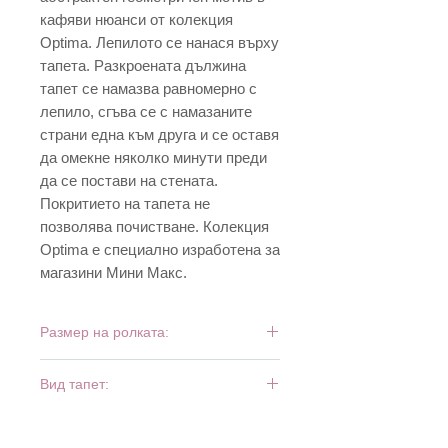
кафяви нюанси от колекция
Optima. Лепилото се нанася върху
тапета. Разкроената дължина
тапет се намазва равномерно с
лепило, сгъва се с намазаните
страни една към друга и се оставя
да омекне няколко минути преди
да се постави на стената.
Покритието на тапета не
позволява почистване. Колекция
Optima е специално изработена за
магазини Мини Макс.
Размер на ролката:
10 м х 0,53 м
Вид тапет:
дуплекс