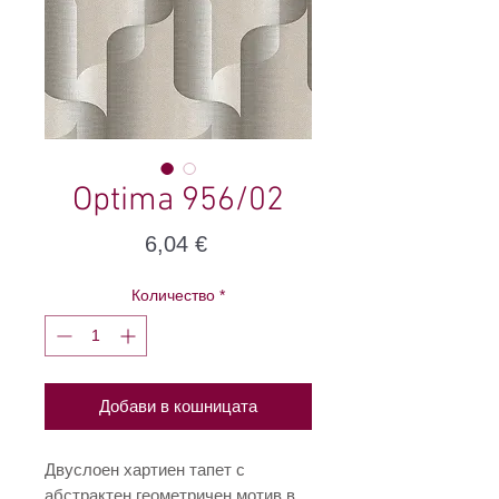
Optima 956/02
Цена
6,04 €
Количество
*
Добави в кошницата
Двуслоен хартиен тапет с
абстрактен геометричен мотив в