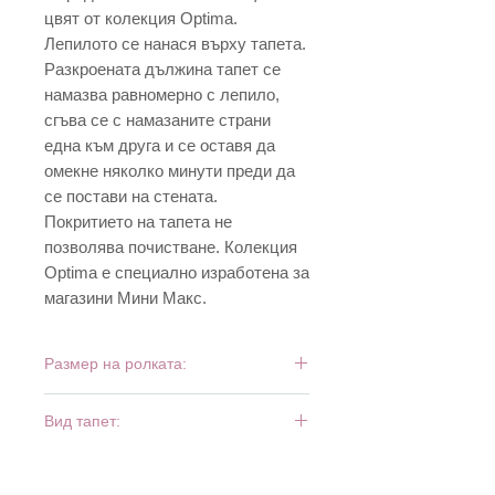
цвят от колекция Optima.
Лепилото се нанася върху тапета.
Разкроената дължина тапет се
намазва равномерно с лепило,
сгъва се с намазаните страни
една към друга и се оставя да
омекне няколко минути преди да
се постави на стената.
Покритието на тапета не
позволява почистване. Колекция
Optima е специално изработена за
магазини Мини Макс.
Размер на ролката:
10 м х 0,53 м
Вид тапет:
дуплекс