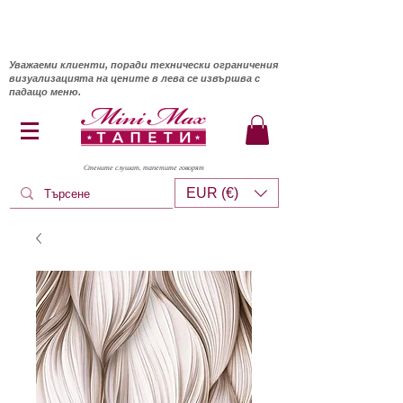
Уважаеми клиенти, поради технически ограничения
визуализацията на цените в лева се извършва с
падащо меню.
Стените слушат, тапетите говорят
EUR (€)