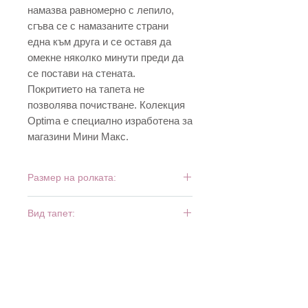
намазва равномерно с лепило,
сгъва се с намазаните страни
една към друга и се оставя да
омекне няколко минути преди да
се постави на стената.
Покритието на тапета не
позволява почистване. Колекция
Optima е специално изработена за
магазини Мини Макс.
Размер на ролката:
10 м х 0,53 м
Вид тапет:
дуплекс