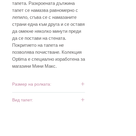
тапета. Разкроената дължина
тапет се намазва равномерно с
лепило, сгъва се с намазаните
страни една към друга и се оставя
да омекне няколко минути преди
да се постави на стената.
Покритието на тапета не
позволява почистване. Колекция
Optima е специално изработена за
магазини Мини Макс.
Размер на ролката:
10 м х 0,53 м
Вид тапет:
дуплекс