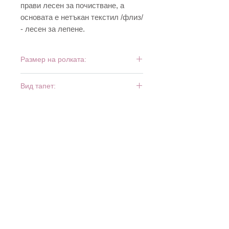
прави лесен за почистване, а
основата е нетъкан текстил /флиз/
- лесен за лепене.
Размер на ролката:
10 м х 0,53 м
Вид тапет:
винил и флиз