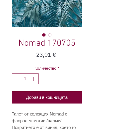
Nomad 170705
Цена
23,01 €
Количество
*
Добави в кошницата
Тапет от колекция Nomad с
флорален мотив /палми/.
Покритието е от винил, което го