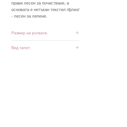
прави лесен за почистване, а
основата е нетъкан текстил /флиз/
- лесен за лепене.
Размер на ролката:
10 м х 0,53 м
Вид тапет:
винил и флиз