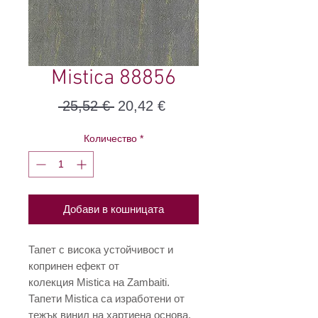
Mistica 88856
Редовна
Продажна
 25,52 € 
20,42 €
цена
цена
Количество
*
Добави в кошницата
Тапет с висока устойчивост и
копринен ефект от
колекция Mistica на Zambaiti.
Тапети Mistica са изработени от
тежък винил на хартиена основа.