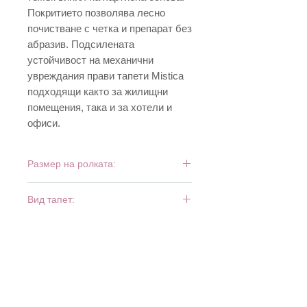
Покритието позволява лесно
почистване с четка и препарат без
абразив. Подсилената
устойчивост на механични
увреждания прави тапети Mistica
подходящи както за жилищни
помещения, така и за хотели и
офиси.
Размер на ролката:
10 м х 0,53 м
Вид тапет:
тежък винил