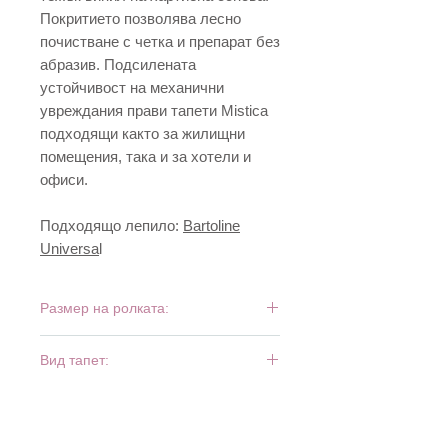
Покритието позволява лесно
почистване с четка и препарат без
абразив. Подсилената
устойчивост на механични
увреждания прави тапети Mistica
подходящи както за жилищни
помещения, така и за хотели и
офиси.
Подходящо лепило:
Bartoline
Universa
l
Размер на ролката:
10 м х 0,53 м
Вид тапет:
тежък винил