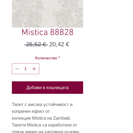
Mistica 88828
Редовна
Продажна
 25,52 € 
20,42 €
цена
цена
Количество
*
Добави в кошницата
Тапет с висока устойчивост и
копринен ефект от
колекция Mistica на Zambaiti.
Тапети Mistica са изработени от
тежък винил на хартиена основа.